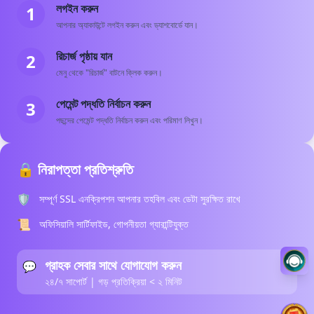
লগইন করুন
1
আপনার অ্যাকাউন্টে লগইন করুন এবং ড্যাশবোর্ডে যান।
রিচার্জ পৃষ্ঠায় যান
2
মেনু থেকে "রিচার্জ" বাটনে ক্লিক করুন।
পেমেন্ট পদ্ধতি নির্বাচন করুন
3
পছন্দের পেমেন্ট পদ্ধতি নির্বাচন করুন এবং পরিমাণ লিখুন।
🔒 নিরাপত্তা প্রতিশ্রুতি
🛡️
সম্পূর্ণ SSL এনক্রিপশন আপনার তহবিল এবং ডেটা সুরক্ষিত রাখে
📜
অফিসিয়ালি সার্টিফাইড, গোপনীয়তা গ্যারান্টিযুক্ত
গ্রাহক সেবার সাথে যোগাযোগ করুন
💬
২৪/৭ সাপোর্ট | গড় প্রতিক্রিয়া < ২ মিনিট