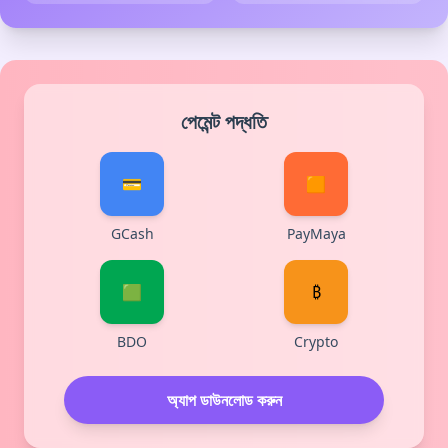
পেমেন্ট পদ্ধতি
💳
🟧
GCash
PayMaya
🟩
₿
BDO
Crypto
অ্যাপ ডাউনলোড করুন