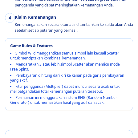
pengganda yang dapat meningkatkan kemenangan Anda.
Klaim Kemenangan
4
Kemenangan akan secara otomatis ditambahkan ke saldo akun Anda
setelah setiap putaran yang berhasil.
Game Rules & Features
Simbol Wild menggantikan semua simbol lain kecuali Scatter
untuk menciptakan kombinasi kemenangan.
Mendaratkan 3 atau lebih simbol Scatter akan memicu mode
Free Spins.
Pembayaran dihitung dari kiri ke kanan pada garis pembayaran
yang aktif.
Fitur pengganda (Multiplier) dapat muncul secara acak untuk
melipatgandakan total kemenangan putaran tersebut.
Permainan ini menggunakan sistem RNG (Random Number
Generator) untuk memastikan hasil yang adil dan acak.