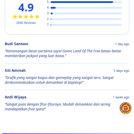
5
4.9
4
3
⭐⭐⭐⭐⭐
2
2840 Reviews
1
Budi Santoso
1 day ago
“Kemenangan besar pertama saya! Game Land Of The Free benar-benar
memberikan jackpot yang luar biasa.”
Siti Aminah
3 days ago
“Grafik yang sangat bagus dan gameplay yang sangat seru. Sangat
direkomendasikan untuk dimainkan di bajeevip!”
Andi Wijaya
1 week ago
“Sangat puas dengan fitur-fiturnya. Mudah dimainkan dan sering
mendapatkan free spins!”