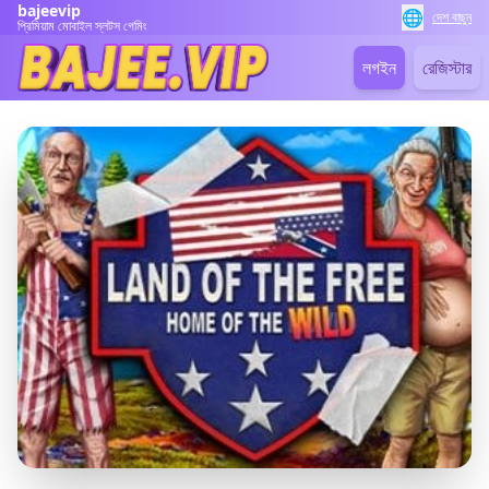
bajeevip
🌐
দেশ বাছুন
প্রিমিয়াম মোবাইল স্লটস গেমিং
লগইন
রেজিস্টার