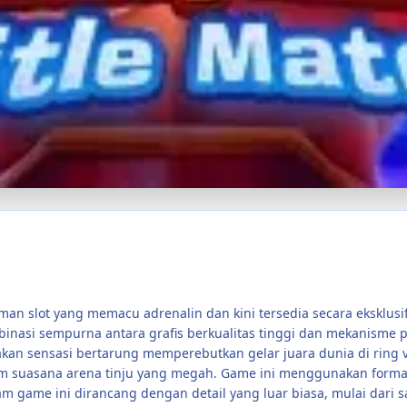
an slot yang memacu adrenalin dan kini tersedia secara eksklusi
nasi sempurna antara grafis berkualitas tinggi dan mekanisme p
an sensasi bertarung memperebutkan gelar juara dunia di ring vi
am suasana arena tinju yang megah. Game ini menggunakan format
m game ini dirancang dengan detail yang luar biasa, mulai dari sa