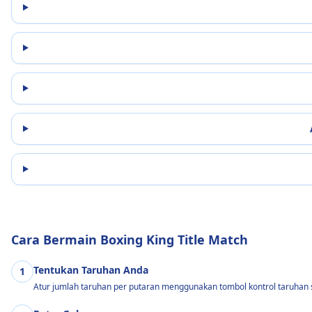
Cara Bermain Boxing King Title Match
Tentukan Taruhan Anda
1
Atur jumlah taruhan per putaran menggunakan tombol kontrol taruhan