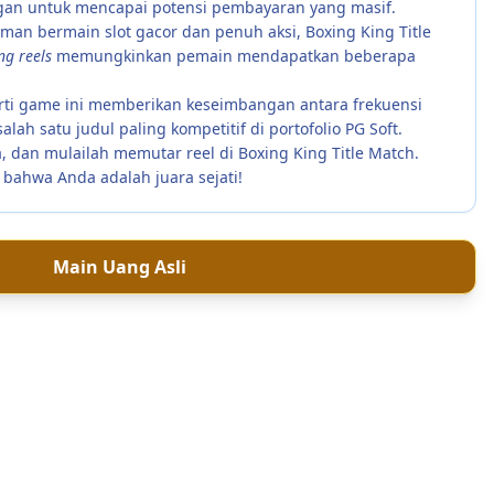
gan untuk mencapai potensi pembayaran yang masif.
man bermain slot gacor dan penuh aksi, Boxing King Title
ng reels
memungkinkan pemain mendapatkan beberapa
rarti game ini memberikan keseimbangan antara frekuensi
 satu judul paling kompetitif di portofolio PG Soft.
 dan mulailah memutar reel di Boxing King Title Match.
 bahwa Anda adalah juara sejati!
Main Uang Asli