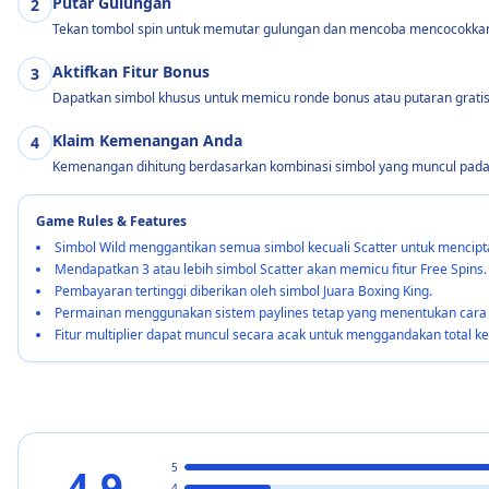
Putar Gulungan
2
Tekan tombol spin untuk memutar gulungan dan mencoba mencocokkan s
Aktifkan Fitur Bonus
3
Dapatkan simbol khusus untuk memicu ronde bonus atau putaran grat
Klaim Kemenangan Anda
4
Kemenangan dihitung berdasarkan kombinasi simbol yang muncul pada 
Game Rules & Features
Simbol Wild menggantikan semua simbol kecuali Scatter untuk menci
Mendapatkan 3 atau lebih simbol Scatter akan memicu fitur Free Spins.
Pembayaran tertinggi diberikan oleh simbol Juara Boxing King.
Permainan menggunakan sistem paylines tetap yang menentukan cara 
Fitur multiplier dapat muncul secara acak untuk menggandakan total 
5
4.9
4