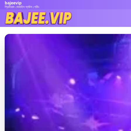
bajeevip
প্রিমিয়াম মোবাইল স্লটস গেমিং