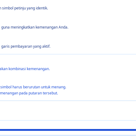
imbol petinju yang identik.
is guna meningkatkan kemenangan Anda.
garis pembayaran yang aktif.
ptakan kombinasi kemenangan.
simbol harus berurutan untuk menang.
kemenangan pada putaran tersebut.