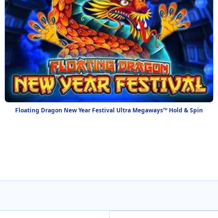
Floating Dragon New Year Festival Ultra Megaways™ Hold & Spin