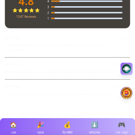
4.8
4
3
⭐⭐⭐⭐⭐
2
1247 Reviews
1
Bu***di
2024-03-15
“Grafiknya keren banget dan sering kasih jackpot besar. Sangat
rekomendasi!”
Si***it
2024-03-12
“Permainan yang seru, putarannya lancar dan tidak lag sama sekali.”
An***sa
2024-03-10
“Sangat puas main Eye Of Cleopatra di sini, menang terus hari ini!”
🏠
🎉
💰
⬇️
🎮
হোম
প্রচার
ডিপোজিট
ডাউনলোড
গেম খেলুন