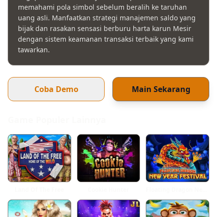
memahami pola simbol sebelum beralih ke taruhan
uang asli. Manfaatkan strategi manajemen saldo yang
bijak dan rasakan sensasi berburu harta karun Mesir
dengan sistem keamanan transaksi terbaik yang kami
tawarkan.
Coba Demo
Main Sekarang
Game Populer Lainnya
Land Of The Free
Cookie Hunter
Floating Dragon New Year Festival Ultra Megaways™ Hold & Spin